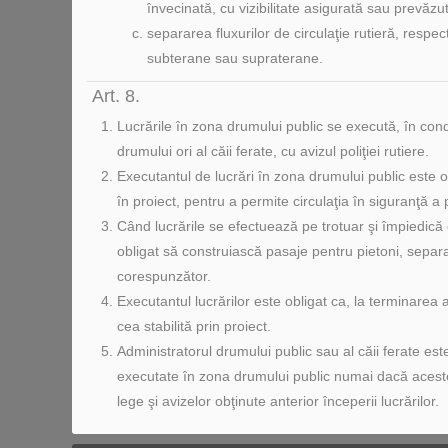
învecinată, cu vizibilitate asigurată sau prevăz
separarea fluxurilor de circulaţie rutieră, respec
subterane sau supraterane.
Art. 8.
Lucrările în zona drumului public se execută, în condiţ
drumului ori al căii ferate, cu avizul poliţiei rutiere.
Executantul de lucrări în zona drumului public este o
în proiect, pentru a permite circulaţia în siguranţă a pa
Când lucrările se efectuează pe trotuar şi împiedică c
obligat să construiască pasaje pentru pietoni, separa
corespunzător.
Executantul lucrărilor este obligat ca, la terminarea 
cea stabilită prin proiect.
Administratorul drumului public sau al căii ferate este
executate în zona drumului public numai dacă acest
lege şi avizelor obţinute anterior începerii lucrărilor.