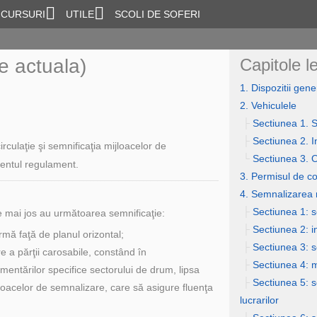
CURSURI
UTILE
SCOLI DE SOFERI
ie actuala)
Capitole l
1. Dispozitii gene
2. Vehiculele
├
Sectiunea 1. S
├
Sectiunea 2. I
circulaţie şi semnificaţia mijloacelor de
└
Sectiunea 3. Ob
ezentul regulament.
3. Permisul de c
4. Semnalizarea 
├
Sectiunea 1: 
de mai jos au următoarea semnificaţie:
├
Sectiunea 2: i
rmă faţă de planul orizontal;
├
Sectiunea 3: s
 a părţii carosabile, constând în
├
Sectiunea 4: 
ementărilor specifice sectorului de drum, lipsa
├
Sectiunea 5: s
ijloacelor de semnalizare, care să asigure fluenţa
lucrarilor