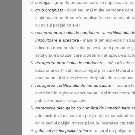
cortegiu
- grup de persoane care se deplasează pe 
grup organizat
- două sau mai multe persoane care 
staţionează pe drumurile publice în baza unei autoriz
cu avizul poliţiei rutiere;
reţinerea permisului de conducere, a certificatului de
înlocuitoare a acestora
- măsură tehnico-administrati
ridicarea documentului din posesia unei persoane şi pă
soluţionarea cauzei care a determinat aplicarea aces
retragerea permisului de conducere
- măsură tehnico
baza unui certificat medico-legal prin care titularul 
documentului şi interzicerea dreptului de a conduce
retragerea certificatului de înmatriculare
- măsură teh
constând în reţinerea documentului şi interzicerea d
publice vehiculul respectiv;
retragerea plăcuţelor cu numărul de înmatriculare sa
administrativă dispusă de poliţia rutieră constând î
lor la sediul poliţiei rutiere până la încetarea cauze
şeful serviciului poliţiei rutiere
- ofiţerul de poliţie rut