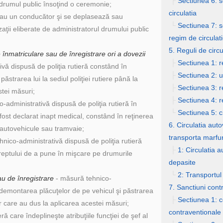
├
Sectiunea 6: se
drumul public însoţind o ceremonie;
circulatia
au un conducător şi se deplasează sau
└
Sectiunea 7: s
aţii eliberate de administratorul drumului public
regim de circulatie
5. Reguli de circu
 înmatriculare sau de înregistrare ori a dovezii
├
Sectiunea 1: r
vă dispusă de poliţia rutieră constând în
├
Sectiunea 2: ut
strarea lui la sediul poliţiei rutiere până la
├
Sectiunea 3: re
tei măsuri;
├
Sectiunea 4: re
-administrativă dispusă de poliţia rutieră în
└
Sectiunea 5: c
a fost declarat inapt medical, constând în reţinerea
6. Circulatia aut
 autovehicule sau tramvaie;
transporta marfu
nico-administrativă dispusă de poliţia rutieră
├
1: Circulatia 
reptului de a pune în mişcare pe drumurile
depasite
└
2: Transportul
u de înregistrare
- măsură tehnico-
7. Sanctiuni cont
n demontarea plăcuţelor de pe vehicul şi păstrarea
├
Sectiunea 1: c
lor care au dus la aplicarea acestei măsuri;
contraventionale
ieră care îndeplineşte atribuţiile funcţiei de şef al