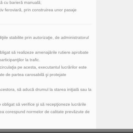
ută cu barieră manuală;
tiv feroviară, prin construirea unor pasaje
iile stabilite prin autorizaţie, de administratorul
bligat să realizeze amenajările rutiere aprobate
rticipanţilor la trafic.
irculaţia pe acesta, executantul lucrărilor este
te de partea carosabilă şi protejate
acestora, să aducă drumul la starea iniţială sau la
 obligat să verifice şi să recepţioneze lucrările
ea corespund normelor de calitate prevăzute de