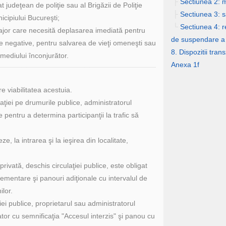
├
Sectiunea 2: m
at judeţean de poliţie sau al Brigăzii de Poliţie
├
Sectiunea 3: 
icipiului Bucureşti;
└
Sectiunea 4: r
major care necesită deplasarea imediată pentru
de suspendare a 
 negative, pentru salvarea de vieţi omeneşti sau
8. Dispozitii transz
i mediului înconjurător.
Anexa 1f
e viabilitatea acestuia.
laţiei pe drumurile publice, administratorul
 pentru a determina participanţii la trafic să
e, la intrarea şi la ieşirea din localitate,
privată, deschis circulaţiei publice, este obligat
lementare şi panouri adiţionale cu intervalul de
ilor.
ei publice, proprietarul sau administratorul
cator cu semnificaţia "Accesul interzis" şi panou cu