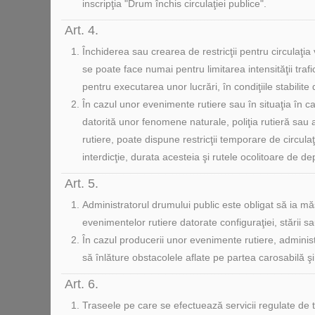
inscripţia "Drum închis circulaţiei publice".
Art. 4.
Închiderea sau crearea de restricţii pentru circulaţia 
se poate face numai pentru limitarea intensităţii tra
pentru executarea unor lucrări, în condiţiile stabilite 
În cazul unor evenimente rutiere sau în situaţia în car
datorită unor fenomene naturale, poliţia rutieră sau a
rutiere, poate dispune restricţii temporare de circulaţi
interdicţie, durata acesteia şi rutele ocolitoare de de
Art. 5.
Administratorul drumului public este obligat să ia mă
evenimentelor rutiere datorate configuraţiei, stării 
În cazul producerii unor evenimente rutiere, administr
să înlăture obstacolele aflate pe partea carosabilă şi
Art. 6.
Traseele pe care se efectuează servicii regulate de t