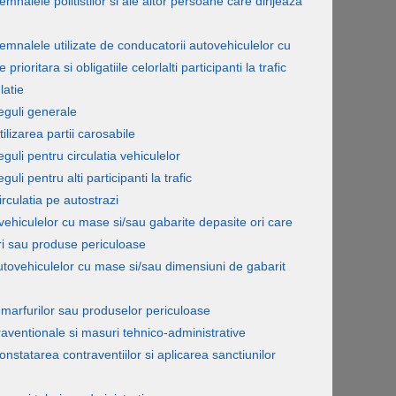
mnalele politistilor si ale altor persoane care dirijeaza
emnalele utilizate de conducatorii autovehiculelor cu
 prioritara si obligatiile celorlalti participanti la trafic
latie
eguli generale
ilizarea partii carosabile
guli pentru circulatia vehiculelor
guli pentru alti participanti la trafic
irculatia pe autostrazi
ovehiculelor cu mase si/sau gabarite depasite ori care
ri sau produse periculoase
autovehiculelor cu mase si/sau dimensiuni de gabarit
 marfurilor sau produselor periculoase
raventionale si masuri tehnico-administrative
onstatarea contraventiilor si aplicarea sanctiunilor