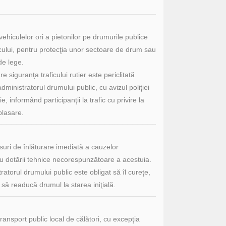
vehiculelor ori a pietonilor pe drumurile publice
ficului, pentru protecţia unor sectoare de drum sau
de lege.
e siguranţa traficului rutier este periclitată
dministratorul drumului public, cu avizul poliţiei
e, informând participanţii la trafic cu privire la
plasare.
suri de înlăturare imediată a cauzelor
sau dotării tehnice necorespunzătoare a acestuia.
atorul drumului public este obligat să îl cureţe,
 să readucă drumul la starea iniţială.
ransport public local de călători, cu excepţia