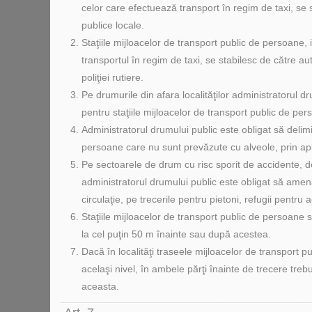
celor care efectuează transport în regim de taxi, se s
publice locale.
Staţiile mijloacelor de transport public de persoane, i
transportul în regim de taxi, se stabilesc de către auto
poliţiei rutiere.
Pe drumurile din afara localităţilor administratorul 
pentru staţiile mijloacelor de transport public de per
Administratorul drumului public este obligat să delimi
persoane care nu sunt prevăzute cu alveole, prin apli
Pe sectoarele de drum cu risc sporit de accidente, 
administratorul drumului public este obligat să ame
circulaţie, pe trecerile pentru pietoni, refugii pentr
Staţiile mijloacelor de transport public de persoane 
la cel puţin 50 m înainte sau după acestea.
Dacă în localităţi traseele mijloacelor de transport 
acelaşi nivel, în ambele părţi înainte de trecere trebu
aceasta.