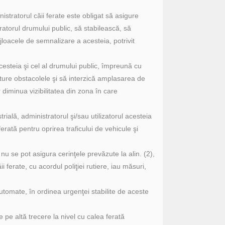
istratorul căii ferate este obligat să asigure
tratorul drumului public, să stabilească, să
mijloacele de semnalizare a acesteia, potrivit
acesteia şi cel al drumului public, împreună cu
nlăture obstacolele şi să interzică amplasarea de
r diminua vizibilitatea din zona în care
rială, administratorul şi/sau utilizatorul acesteia
rată pentru oprirea traficului de vehicule şi
 nu se pot asigura cerinţele prevăzute la alin. (2),
 ferate, cu acordul poliţiei rutiere, iau măsuri,
utomate, în ordinea urgenţei stabilite de aceste
re pe altă trecere la nivel cu calea ferată