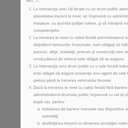
Art. 7.
La intersecţia unei căi ferate cu un drum public admin
planeitatea trecerii la nivel, iar împreună cu adminis
instaleze, cu acordul poliţiei rutiere, şi să întreţină 
competenţelor.
La trecerea la nivel cu calea ferată administratorul 
deţinătorii terenurilor învecinate, sunt obligaţi să î
panouri, afişe, instalaţii, precum şi construcţii care a
conducătorul de vehicul este obligat să se asigure.
La intersecţia unui drum public cu o cale ferată indust
este obligat să asigure prezenţa unui agent de cale fe
pietoni până la trecerea vehiculului feroviar.
Dacă la trecerea la nivel cu calea ferată fără bariere
administratorul drumului public împreună cu cel al căii
după caz, pentru:
instalarea de bariere manuale sau dispozitive a
autorităţi;
desfiinţarea trecerii cu devierea circulaţiei rutie