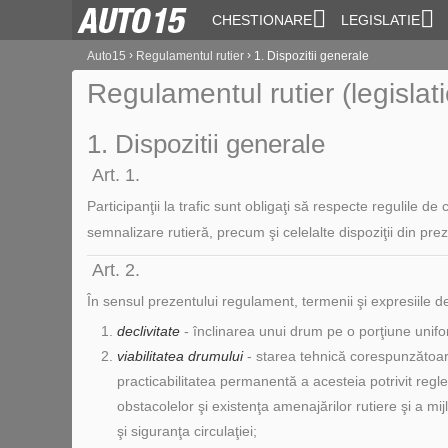
CHESTIONARE
LEGISLATIE
›
›
Auto15
Regulamentul rutier
1. Dispozitii generale
Regulamentul rutier (legislat
1. Dispozitii generale
Art. 1.
Participanţii la trafic sunt obligaţi să respecte regulile de 
semnalizare rutieră, precum şi celelalte dispoziţii din pr
Art. 2.
În sensul prezentului regulament, termenii şi expresiile 
declivitate
- înclinarea unui drum pe o porţiune unifo
viabilitatea drumului
- starea tehnică corespunzătoare
practicabilitatea permanentă a acesteia potrivit regl
obstacolelor şi existenţa amenajărilor rutiere şi a m
şi siguranţa circulaţiei;