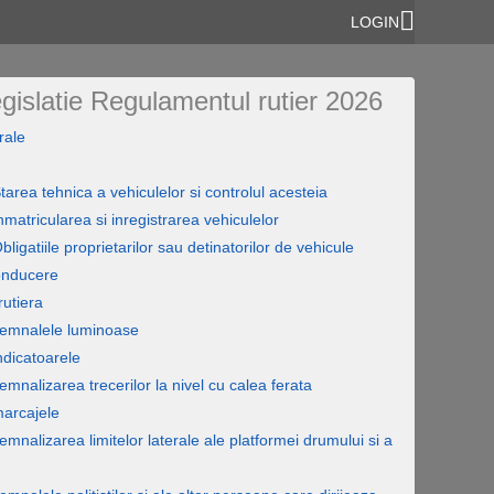
LOGIN
egislatie Regulamentul rutier 2026
rale
tarea tehnica a vehiculelor si controlul acesteia
nmatricularea si inregistrarea vehiculelor
ligatiile proprietarilor sau detinatorilor de vehicule
onducere
rutiera
semnalele luminoase
ndicatoarele
emnalizarea trecerilor la nivel cu calea ferata
marcajele
emnalizarea limitelor laterale ale platformei drumului si a