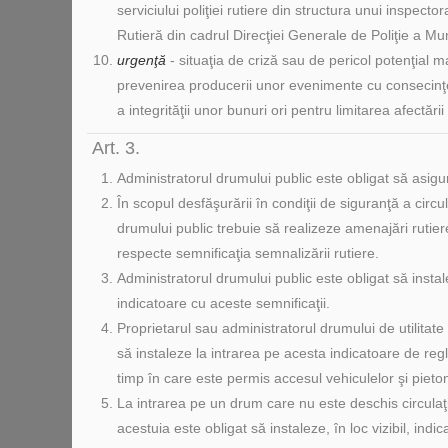
serviciului poliţiei rutiere din structura unui inspector
Rutieră din cadrul Direcţiei Generale de Poliţie a Mun
urgenţă
- situaţia de criză sau de pericol potenţial 
prevenirea producerii unor evenimente cu consecinţe
a integrităţii unor bunuri ori pentru limitarea afectări
Art. 3.
Administratorul drumului public este obligat să asigur
În scopul desfăşurării în condiţii de siguranţă a circu
drumului public trebuie să realizeze amenajări rutiere
respecte semnificaţia semnalizării rutiere.
Administratorul drumului public este obligat să instalez
indicatoare cu aceste semnificaţii.
Proprietarul sau administratorul drumului de utilitate 
să instaleze la intrarea pe acesta indicatoare de reg
timp în care este permis accesul vehiculelor şi pieton
La intrarea pe un drum care nu este deschis circulaţi
acestuia este obligat să instaleze, în loc vizibil, indi