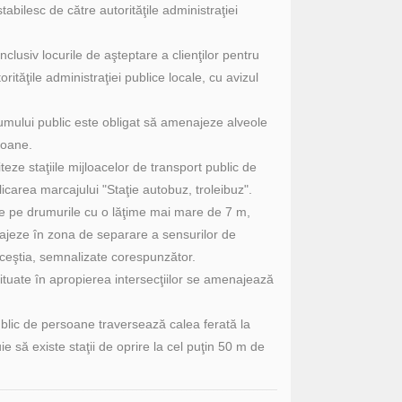
tabilesc de către autorităţile administraţiei
nclusiv locurile de aşteptare a clienţilor pentru
rităţile administraţiei publice locale, cu avizul
drumului public este obligat să amenajeze alveole
soane.
teze staţiile mijloacelor de transport public de
carea marcajului "Staţie autobuz, troleibuz".
de pe drumurile cu o lăţime mai mare de 7 m,
najeze în zona de separare a sensurilor de
u aceştia, semnalizate corespunzător.
situate în apropierea intersecţiilor se amenajează
public de persoane traversează calea ferată la
ie să existe staţii de oprire la cel puţin 50 m de