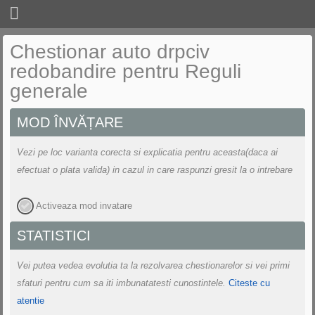
CHESTIONARE
Chestionar auto drpciv
redobandire pentru Reguli
LEGISLATIE
generale
CURSURI
MOD ÎNVĂȚARE
UTILE
Vezi pe loc varianta corecta si explicatia pentru aceasta(daca ai
SCOLI DE SOFERI
efectuat o plata valida) in cazul in care raspunzi gresit la o intrebare
LOGIN
Activeaza mod invatare
STATISTICI
Vei putea vedea evolutia ta la rezolvarea chestionarelor si vei primi
sfaturi pentru cum sa iti imbunatatesti cunostintele.
Citeste cu
atentie