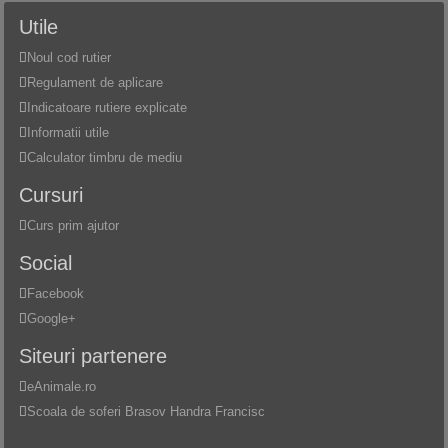
Utile
Noul cod rutier
Regulament de aplicare
Indicatoare rutiere explicate
Informatii utile
Calculator timbru de mediu
Cursuri
Curs prim ajutor
Social
Facebook
Google+
Siteuri partenere
eAnimale.ro
Scoala de soferi Brasov Handra Francisc