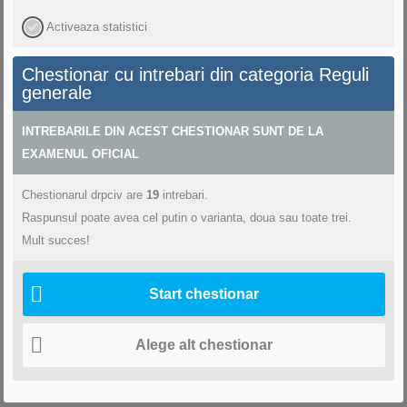
Activeaza statistici
Chestionar cu intrebari din categoria Reguli
generale
INTREBARILE DIN ACEST CHESTIONAR SUNT DE LA
EXAMENUL OFICIAL
Chestionarul drpciv
are
19
intrebari.
Raspunsul poate avea cel putin o varianta, doua sau toate trei.
Mult succes!
Start chestionar
Alege alt chestionar