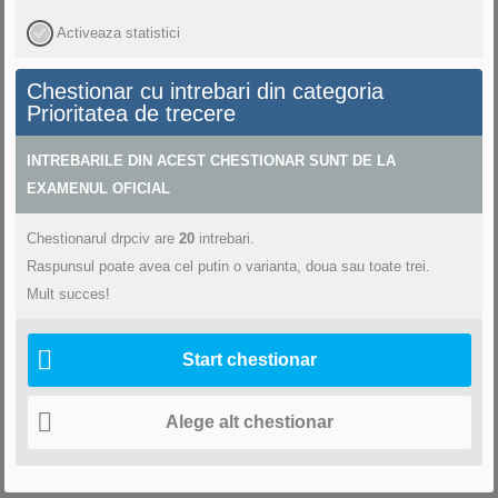
Activeaza statistici
Chestionar cu intrebari din categoria
Prioritatea de trecere
INTREBARILE DIN ACEST CHESTIONAR SUNT DE LA
EXAMENUL OFICIAL
Chestionarul drpciv
are
20
intrebari.
Raspunsul poate avea cel putin o varianta, doua sau toate trei.
Mult succes!
Start chestionar
Alege alt chestionar