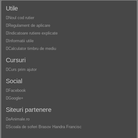
Utile
Noul cod rutier
Regulament de aplicare
Indicatoare rutiere explicate
Informatii utile
Calculator timbru de mediu
Cursuri
Curs prim ajutor
Social
Facebook
Google+
Siteuri partenere
eAnimale.ro
Scoala de soferi Brasov Handra Francisc