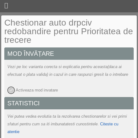
CHESTIONARE
Chestionar auto drpciv
redobandire pentru Prioritatea de
LEGISLATIE
trecere
CURSURI
MOD ÎNVĂȚARE
UTILE
Vezi pe loc varianta corecta si explicatia pentru aceasta(daca ai
SCOLI DE SOFERI
efectuat o plata valida) in cazul in care raspunzi gresit la o intrebare
LOGIN
Activeaza mod invatare
STATISTICI
Vei putea vedea evolutia ta la rezolvarea chestionarelor si vei primi
sfaturi pentru cum sa iti imbunatatesti cunostintele.
Citeste cu
atentie