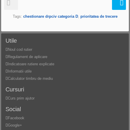
Intrebarea anterioara
I
Tags:
chestionare drpciv categoria D
,
prioritatea de trecere
Utile
Noul cod rutier
Regulament de aplicare
Indicatoare rutiere explicate
Informatii utile
Calculator timbru de mediu
Cursuri
Curs prim ajutor
Social
Facebook
Google+