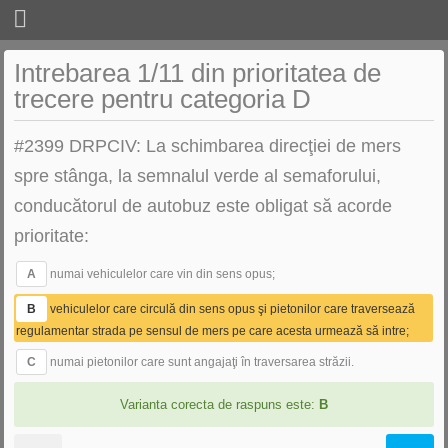
CHESTIONARE
Intrebarea 1/11 din prioritatea de
trecere pentru categoria D
LEGISLATIE
CURSURI
#2399 DRPCIV: La schimbarea direcţiei de mers
spre stânga, la semnalul verde al semaforului,
UTILE
conducătorul de autobuz este obligat să acorde
SCOLI DE SOFERI
prioritate:
LOGIN
A
numai vehiculelor care vin din sens opus;
B
vehiculelor care circulă din sens opus şi pietonilor care traversează
regulamentar strada pe sensul de mers pe care acesta urmează să intre;
C
numai pietonilor care sunt angajaţi în traversarea străzii.
Varianta corecta de raspuns este:
B