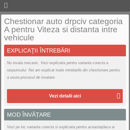
CHESTIONARE
Chestionar auto drpciv categoria
A pentru Viteza si distanta intre
LEGISLATIE
vehicule
CURSURI
EXPLICAŢII ÎNTREBĂRI
UTILE
Nu invata mecanic. Vezi explicatia pentru varianta corecta a
SCOLI DE SOFERI
raspunsului. Noi am explicat toate intrebarile din chestionare pentru
LOGIN
a usura procesul de invatare.
Vezi detalii aici
MOD ÎNVĂȚARE
Vezi pe loc varianta corecta si explicatia pentru aceasta(daca ai