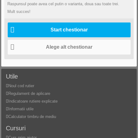
Raspunsul poate avea cel putin o varianta, doua sau toate trei.
Mult succes!
Start chestionar
Alege alt chestionar
Utile
Noul cod rutier
Regulament de aplicare
Indicatoare rutiere explicate
Informatii utile
Calculator timbru de mediu
Cursuri
Curs prim ajutor