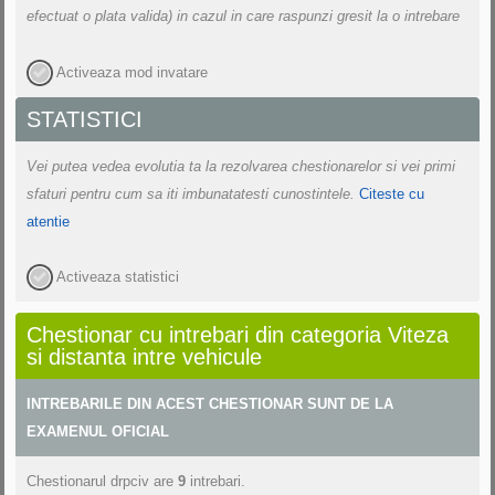
efectuat o plata valida) in cazul in care raspunzi gresit la o intrebare
Activeaza mod invatare
STATISTICI
Vei putea vedea evolutia ta la rezolvarea chestionarelor si vei primi
sfaturi pentru cum sa iti imbunatatesti cunostintele.
Citeste cu
atentie
Activeaza statistici
Chestionar cu intrebari din categoria Viteza
si distanta intre vehicule
INTREBARILE DIN ACEST CHESTIONAR SUNT DE LA
EXAMENUL OFICIAL
Chestionarul drpciv
are
9
intrebari.